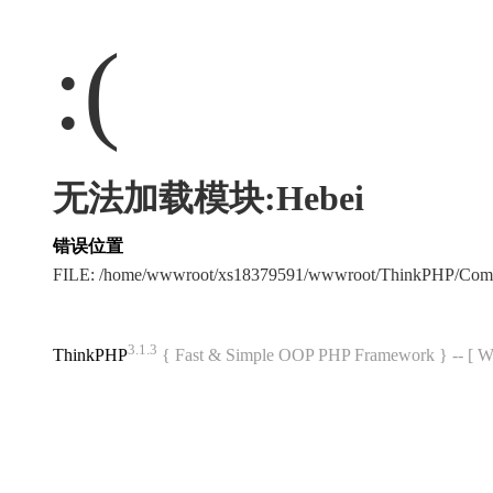
:(
无法加载模块:Hebei
错误位置
FILE: /home/wwwroot/xs18379591/wwwroot/ThinkPHP/Com
3.1.3
ThinkPHP
{ Fast & Simple OOP PHP Framework } -- 