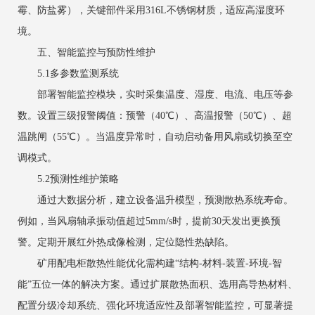
霉、防盐雾），关键部件采用316L不锈钢材质，适应高湿度环
境。
五、智能监控与预防性维护
5.1多参数监测系统
部署智能监控模块，实时采集温度、湿度、电流、电压等参
数。设置三级报警阈值：预警（40℃）、高温报警（50℃）、超
温跳闸（55℃）。当温度异常时，自动启动备用风扇或切换至空
调模式。
5.2预测性维护策略
通过大数据分析，建立设备温升模型，预测散热系统寿命。
例如，当风扇轴承振动值超过5mm/s时，提前30天发出更换预
警。定期开展红外热成像检测，定位隐性热缺陷。
矿用配电柜散热性能优化需构建“结构-材料-装置-环境-智
能”五位一体的解决方案。通过扩展散热面积、选用高导热材料、
配置分级冷却系统、强化环境适应性及部署智能监控，可显著提