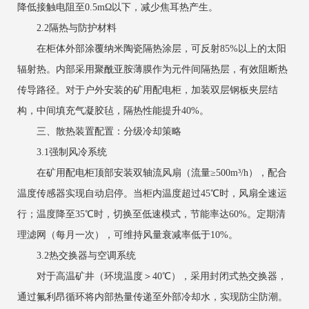
降低接触电阻至0.5mΩ以下，减少焦耳热产生。
2.2隔热与防护材料
在柜体外部涂覆纳米陶瓷隔热涂层，可反射85%以上的太阳
辐射热。内部采用聚酰亚胺薄膜作为元件间隔热层，有效阻断热
传导路径。对于户外安装的矿用配电柜，加装双层钢板夹层结
构，中间填充气凝胶毡，隔热性能提升40%。
三、散热装置配置：分级冷却策略
3.1强制风冷系统
在矿用配电柜顶部安装双轴流风扇（流量≥500m³/h），配合
温度传感器实现自动启停。当柜内温度超过45℃时，风扇全速运
行；温度降至35℃时，切换至低速模式，节能率达60%。定期清
理滤网（每月一次），可维持风量衰减率低于10%。
3.2热交换器与空调系统
对于高温矿井（环境温度＞40℃），采用封闭式热交换器，
通过氟利昂循环将内部热量传递至外部冷却水，实现防尘防潮。