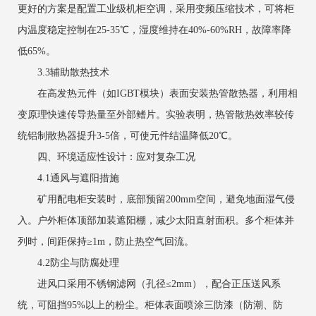
更好的方案是配置工业级机柜空调，采用变频压缩技术，可将柜
内温度稳定控制在25-35℃，湿度维持在40%-60%RH，故障率降
低65%。
3.3辅助散热技术
在高发热元件（如IGBT模块）表面安装热管散热器，利用相
变原理快速传导热量至外部鳍片。实验表明，热管散热效率较传
统铝制散热器提升3-5倍，可使元件结温降低20℃。
四、环境适应性设计：应对复杂工况
4.1通风与遮阳措施
矿用配电柜安装时，底部预留200mm空间，避免地面湿气侵
入。户外柜体顶部加装遮阳棚，减少太阳直射面积。多个柜体并
列时，间距保持≥1m，防止热空气回流。
4.2防尘与防腐处理
进风口采用不锈钢滤网（孔径≤2mm），配合正压送风系
统，可阻挡95%以上的粉尘。柜体表面喷涂三防漆（防潮、防