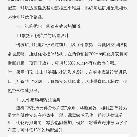
配置、环境适应性及智能监控五个维度，系统阐述矿用配电柜散
热性能的优化路径。
一、结构优化：构建有效散热通道
1.1散热面积扩展与风道设计
传统矿用配电柜仅通过前后门及顶部散热，两侧因空间限制
常被忽略。通过优化柜体结构，在两侧预留200mm间距并安装可
拆卸封板（顶部开放），可增加30%以上的有效散热面积。同
时，采用“下进上出”的强制对流风道设计，在柜体底部设置进风
口（配备防尘滤网），顶部安装排风扇，形成垂直风压梯度，使
热空气快速排出。
1.2元件布局与热源隔离
遵循“高发热元件分散布置”原则，将断路器、接触器等发热
量大的部件安装在柜体中上部，远离敏感元件。通过热仿真分
析，优化母排走向，减少热阻叠加。例如，将垂直母排改为水平
布置，可降低15%的局部温升。