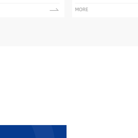
置，主要用于三相交流环网，终
定频率为50Hz的三相交流单
网和工业用电设备，起接受、分
母线旁路系统中，作为接受和
作用，它也...
之用，该产品具有完善、可...