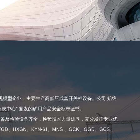
模型企业，主要生产高低压成套开关柜设备。公司 始终
标志中心” 颁发的矿用产品安全标志证书。
备及检验设备齐全，检验技术力量雄厚，充分发挥专业优
、HXGN、KYN-61、MNS 、GCK、GGD、GCS、