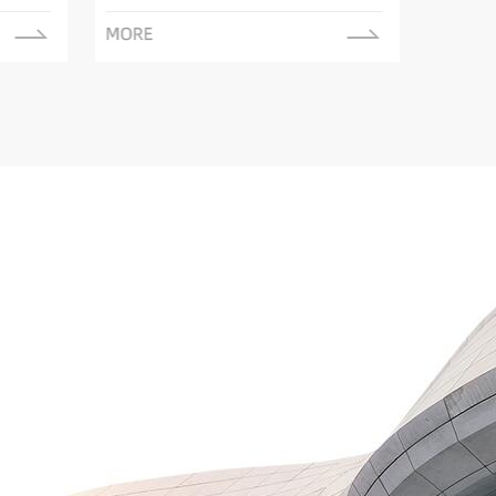
母线和单
电压380V，额电工作电流至3150A的
分配电能
配电系统，可用于发电厂、变电站、工
矿企业等电力用...