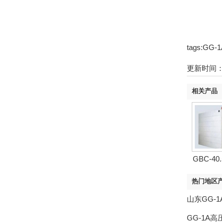
tags:G
更新时间：22
相关产品
GBC-40.
热门地区
山东GG-
GG-1A