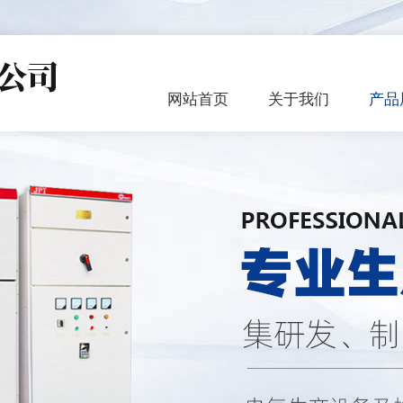
网站首页
关于我们
产品