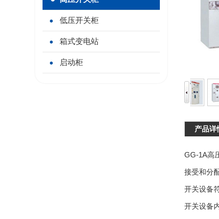
低压开关柜
箱式变电站
启动柜
产品详
GG-1A
接受和分
开关设备符
开关设备