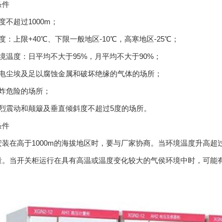
条件
度不超过1000m；
度：上限+40℃、下限一般地区-10℃，高寒地区-25℃；
境温度：日平均不大于95%，月平均不大于90%；
导电尘埃及足以腐蚀金属和破坏绝缘的气体的场所；
爆炸危险的场所；
剧烈震动和颠簸及垂直倾斜度不超过5度的场所。
条件
安装在高于1000m的海拔地区时，要与厂家协商。当环境温度升高
量。当开关柜运行在具有高温或温度变化较大的气侯环境中时，可能