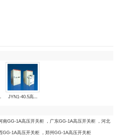
.
JYN1-40.5高...
河南GG-1A高压开关柜
，
广东GG-1A高压开关柜
，
河北
西GG-1A高压开关柜
，
郑州GG-1A高压开关柜