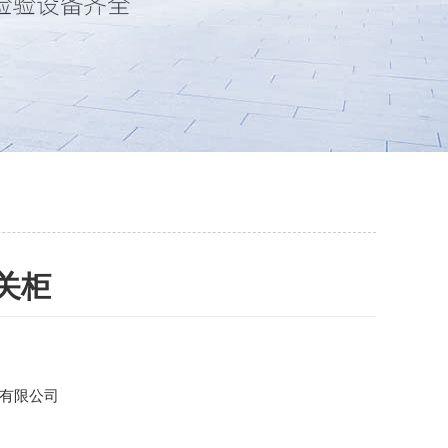
开关柜
有限公司