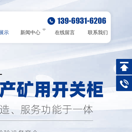
展示
新闻中心
在线留言
联系我们