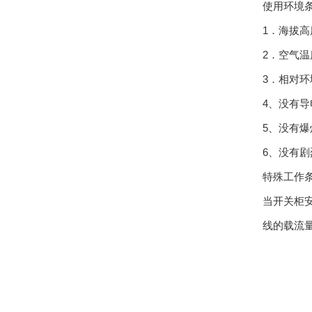
使用环境
1．海拔高
2．空气温
3．相对环
4、没有
5、没有
6、没有
特殊工作
当开关柜
线的载流