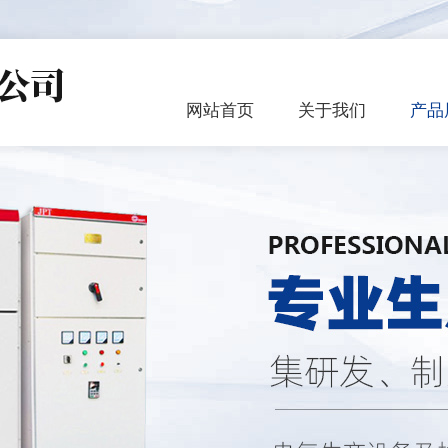
网站首页
关于我们
产品