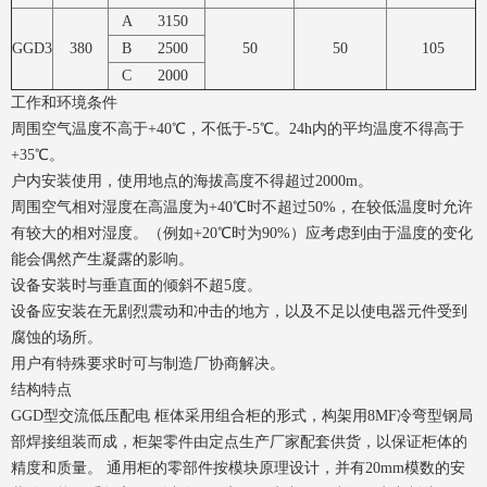
A 3150
GGD3
380
B 2500
50
50
105
C 2000
工作和环境条件
周围空气温度不高于+40℃，不低于-5℃。24h内的平均温度不得高于
+35℃。
户内安装使用，使用地点的海拔高度不得超过2000m。
周围空气相对湿度在高温度为+40℃时不超过50%，在较低温度时允许
有较大的相对湿度。（例如+20℃时为90%）应考虑到由于温度的变化
能会偶然产生凝露的影响。
设备安装时与垂直面的倾斜不超5度。
设备应安装在无剧烈震动和冲击的地方，以及不足以使电器元件受到
腐蚀的场所。
用户有特殊要求时可与制造厂协商解决。
结构特点
GGD型交流低压配电 框体采用组合柜的形式，构架用8MF冷弯型钢局
部焊接组装而成，柜架零件由定点生产厂家配套供货，以保证柜体的
精度和质量。 通用柜的零部件按模块原理设计，并有20mm模数的安