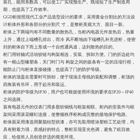
装孔，能用系数高，可以使工厂实现预生产。既缩短了生产制造周
期，也提高了工作效率。
GGD柜按照现代工业产品造型设计的要求，采用黄金分割比的方法设
计柜体外形和各部分的分割尺 寸，是整柜美观大方、面目一新。
柜体上下两端均有不同数量的散热孔，当柜内电器元件发热后，热量
上升，通过上端槽孔排出，而冷 风不断地由下端槽孔补充进柜，使密
封的柜体自下而上形成一个自然通风道，达到散热的目的。
柜门用转轴式活动铰链与构架相连，安装、拆卸方便。门的折边处均
有一根山型橡塑条，关门时门与 构架之间的嵌条有一定的压缩行程，
能防止门与柜体直接碰撞，也提高了门的防护等级。
柜体的顶盖在需要时可拆卸，便于现场主母线的装配和调整，柜顶的
四角装有吊环，用于起吊和装运。
柜体的防护等级为IP30，用户也可根据使用环境的要求在IP20～IP40
之间选择。
装有电器元件的仪表门用多股软铜线与框架相联。柜内的安装件与框
架间采用滚花螺钉连接，使整顿秩序柜构成完整的接地保护电路。
柜体面采用漆选用聚脂桔型烘漆，亦可先取用喷涂塑粉工艺处理，均
具有附着力强，质感好的特点，整柜呈现亚光色调，避免了眩目效
应，给值班人员创造舒适的视觉环境。