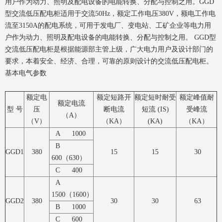
用户作为动力、照明及配电设备的电能转换、分配与控制之用。GGD
型交流低压配电柜适用于交流50Hz，额定工作电压380V，额电工作电
流至3150A的配电系统，可用于发电厂、变电站、工矿企业等电力用
户作为动力、照明及配电设备的电能转换、分配与控制之用。 GGD型
交流低压配电柜是根据能源部主管上级，广大电力用户及设计部门的
要求，本着安全、经济、合理，可靠的原则设计的交流低压配电柜。
基本电气参数
额定电
额定短路开
额定短时耐受
额定峰值耐
额定电流
型 号
压
断电流
短流 (IS)
受峰流
（A）
（V）
（KA）
(KA)
（KA）
A 1000
B
GGD1
380
15
15
30
600（630）
C 400
A
1500（1600）
GGD2
380
30
30
63
B 1000
C 600